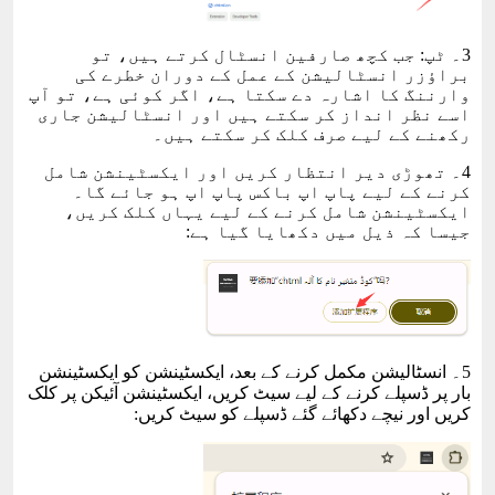
3۔ ٹپ: جب کچھ صارفین انسٹال کرتے ہیں، تو
براؤزر انسٹالیشن کے عمل کے دوران خطرے کی
وارننگ کا اشارہ دے سکتا ہے، اگر کوئی ہے، تو آپ
اسے نظر انداز کر سکتے ہیں اور انسٹالیشن جاری
رکھنے کے لیے صرف کلک کر سکتے ہیں۔
4۔ تھوڑی دیر انتظار کریں اور ایکسٹینشن شامل
کرنے کے لیے پاپ اپ باکس پاپ اپ ہو جائے گا۔
ایکسٹینشن شامل کرنے کے لیے یہاں کلک کریں،
جیسا کہ ذیل میں دکھایا گیا ہے:
5۔ انسٹالیشن مکمل کرنے کے بعد، ایکسٹینشن کو ایکسٹینشن
بار پر ڈسپلے کرنے کے لیے سیٹ کریں، ایکسٹینشن آئیکن پر کلک
کریں اور نیچے دکھائے گئے ڈسپلے کو سیٹ کریں: