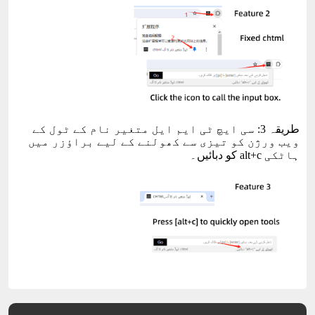
طریقہ 3: سی ایچ ٹی ایم ایل متغیر نام کے ٹول کے
ویب ورژن کو تیزی سے کھولنے کے لیے براؤزر میں
ہاٹکی alt+c کو دبائیں۔