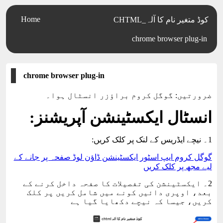
Home
CHTML_کوڈ متغیر نام کا آلہ
chrome browser plug-in
chrome browser plug-in
ضرورتیں: گوگل کروم براؤزر انسٹال ہوا۔
انسٹال ایکسٹینشن آپریشنز:
1۔ نیچے ایڈریس کے لنک پر کلک کریں:
گوگل کروم ایپ اسٹور ایکسٹینشن ڈاؤن لوڈ صفحہ پر جانے کے
لیے مجھ پر کلک کریں
2۔ ایکسٹینشن کی تفصیلات کا صفحہ داخل کرنے کے
بعد، اوپری دائیں کونے میں شامل کریں پر کلک
کریں، جیسا کہ نیچے دکھایا گیا ہے