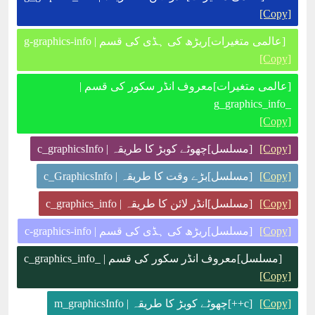
[Copy]
[عالمی متغیرات]ریڑھ کی ہڈی کی قسم | g-graphics-info
[Copy]
[عالمی متغیرات]معروف انڈر سکور کی قسم |
_g_graphics_info
[Copy]
[Copy]
[مسلسل]چھوٹے کوبڑ کا طریقہ | c_graphicsInfo
[Copy]
[مسلسل]بڑے وقت کا طریقہ | c_GraphicsInfo
[Copy]
[مسلسل]انڈر لائن کا طریقہ | c_graphics_info
[Copy]
[مسلسل]ریڑھ کی ہڈی کی قسم | c-graphics-info
[مسلسل]معروف انڈر سکور کی قسم | _c_graphics_info
[Copy]
[Copy]
[c++]چھوٹے کوبڑ کا طریقہ | m_graphicsInfo