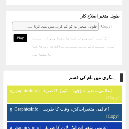
طویل متغیر اصلاح کار
[Copy]
Play
ایک لمبا لفظ چھوٹا کیا جا سکتا ہے، اور متعدد
الفاظ استعمال کرنے سے مجموعی طوالت کو چھوٹا کیا
جا سکتا ہے۔
ہنگری میں نام کی قسم
[عالمی متغیرات]چھوٹے کوبڑ کا طریقہ | g_graphicsInfo
[Copy]
[عالمی متغیرات]بڑے وقت کا طریقہ | g_GraphicsInfo
[Copy]
[عالمی متغیرات]انڈر لائن کا طریقہ | g_graphics_info