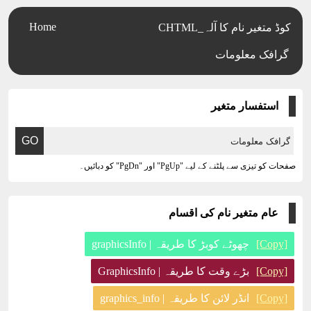
Home
CHTML_کوڈ متغیر نام کا آلہ
گرافک معلومات
استفسار متغیر
صفحات کو تیزی سے پلٹنے کے لیے "PgUp" اور "PgDn" کو دبائیں۔
عام متغیر نام کی اقسام
[Copy]
چھوٹے کوبڑ کا طریقہ | graphicsInfo
[Copy]
بڑے وقت کا طریقہ | GraphicsInfo
[Copy]
انڈر لائن کا طریقہ | graphics_info