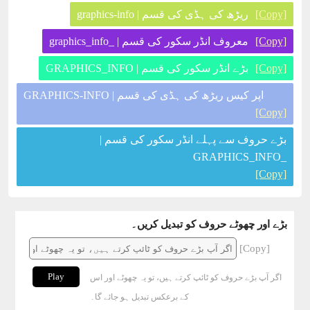
[Copy]
ریڑھ کی ہڈی کی قسم | graphics-info
[Copy]
معروف انڈر سکور کی قسم | _graphics_info
[Copy]
بڑے انڈر سکور کی قسم | GRAPHICS_INFO
اپر کیس ریڑھ کی ہڈی کی قسم | GRAPHICS-INFO
[Copy]
بڑے حروف سے پہلے انڈر سکور کی قسم |
_GRAPHICS_INFO
[Copy]
بڑے اور چھوٹے حروف کو تبدیل کریں۔
[Copy]
Play
اگر آپ بڑے حروف کو ٹائپ کرتے ہیں، تو یہ چھوٹے اور اس
کے برعکس تبدیل ہو جائے گا۔