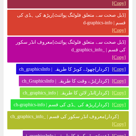
[Copy]
[ڈبل صحت سے متعلق فلوٹنگ پوائنٹ]ریڑھ کی ہڈی کی
قسم | d-graphics-info
[Copy]
[ڈبل صحت سے متعلق فلوٹنگ پوائنٹ]معروف انڈر سکور
کی قسم | _d_graphics_info
[Copy]
[Copy]
[کردار]چھوٹے کوبڑ کا طریقہ | ch_graphicsInfo
[Copy]
[کردار]بڑے وقت کا طریقہ | ch_GraphicsInfo
[Copy]
[کردار]انڈر لائن کا طریقہ | ch_graphics_info
[Copy]
[کردار]ریڑھ کی ہڈی کی قسم | ch-graphics-info
[کردار]معروف انڈر سکور کی قسم | _ch_graphics_info
[Copy]
[Copy]
[عدد]چھوٹے کوبڑ کا طریقہ | i_graphicsInfo