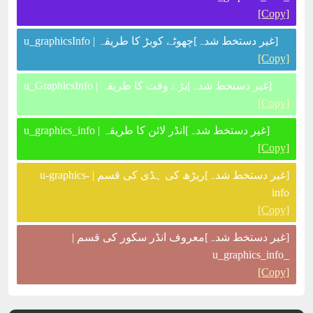
[Copy]
[غیر دستخط شدہ]چھوٹے کوبڑ کا طریقہ | u_graphicsInfo
[Copy]
[غیر دستخط شدہ]بڑے وقت کا طریقہ | u_GraphicsInfo
[Copy]
[غیر دستخط شدہ]انڈر لائن کا طریقہ | u_graphics_info
[Copy]
[غیر دستخط شدہ]ریڑھ کی ہڈی کی قسم | u-graphics-
info
[Copy]
[غیر دستخط شدہ]معروف انڈر سکور کی قسم |
_u_graphics_info
[Copy]