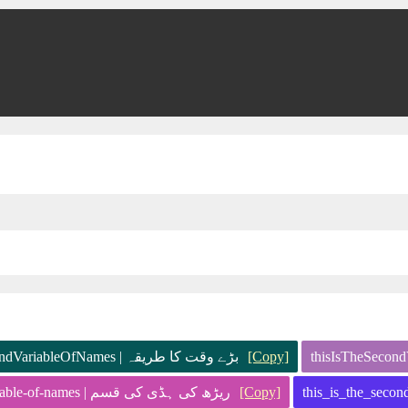
بڑے وقت کا طریقہ | ThisIsTheSecondVariableOfNames
[Copy]
ریڑھ کی ہڈی کی قسم | this-is-the-second-variable-of-names
[Copy]