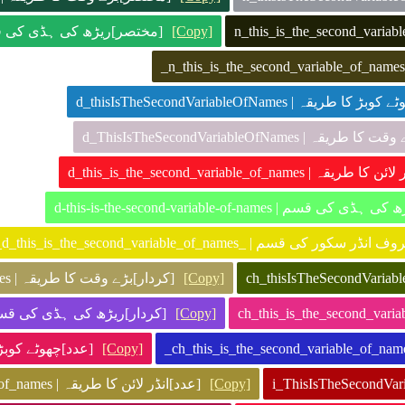
مختصر]ریڑھ کی | n-this-is-the-second-variable-of-names
[Copy]
[ پوائنٹ]چھوٹے کوبڑ کا طریقہ
[ پوائنٹ]بڑے وقت کا طریقہ
[ پوائنٹ]انڈر لائن کا طریقہ
[لوٹنگ پوائنٹ]ریڑھ کی ہڈی کی قسم
[لق فلوٹنگ پوائنٹ]معروف انڈر سکور کی قسم
[کردار]بڑے وقت کا طریقہ | ch_ThisIsTheSecondVariableOfNames
[Copy]
کردار]ریڑھ کی ہڈی | ch-this-is-the-second-variable-of-names
[Copy]
| i_thisIsTheSecondVariableOfNames
[Copy]
[عدد]انڈر لائن کا طریقہ | i_this_is_the_second_variable_of_names
[Copy]