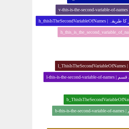
[
[نڈل]چھوٹے کوبڑ کا طریقہ
[قہ
[ کی ہڈی کی قسم
[ قسم