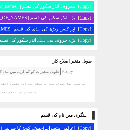
معروف انڈر سکور کی قسم | _this_is_the_second_variable_of_names_
[Copy]
بڑے انڈر سکور کی قسم | THIS_IS_THE_SECOND_VARIABLE_OF_NAMES
[Copy]
اپر کیس ریڑھ کی ہڈی کی قسم | THIS-IS-THE-SECOND-VARIABLE-OF-NAMES
[Copy]
بڑے حروف سے پہلے انڈر سکور  | _THIS_IS_THE_SECOND_VARIABLE_OF_NAMES_
[Copy]
طویل متغیر اصلاح کار
[Copy]
ایک لمبا لفظ چھوٹا کیا جا سکتا ہے، اور متعدد الفاظ
مجموعی طوالت کو چھوٹا
ہنگری میں نام کی قسم
[عالمی متغیرات]چھوٹے کوبڑ کا طریقہ | g_thisIsTheSecondVariableOfNames
[Copy]