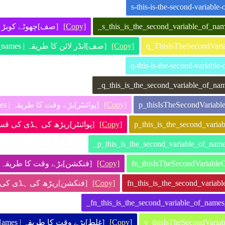
ص | q_thisIsTheSecondVariableOfNames
[Copy]
[صف]انڈر لائن کا طریقہ | q_this_is_the_second_variable_of_names
[Copy]
[پوائنٹر]بڑے وقت کا طریقہ | p_ThisIsTheSecondVariableOfNames
[Copy]
پوائنٹر]ریڑھ کی ہڈی | p-this-is-the-second-variable-of-names
[Copy]
فنکشن]بڑے وقت کا طری | fn_ThisIsTheSecondVariableOfNames
[Copy]
فنکشن]ریڑھ  | fn-this-is-the-second-variable-of-names
[Copy]
[غلط]بڑے وقت کا طریقہ | v_ThisIsTheSecondVariableOfNames
[Copy]