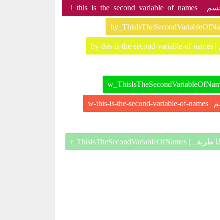
[ سکور کی قسم
[قسم
[کی قسم
[]بڑے وقت کا طریقہ