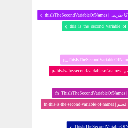
[ف]چھوٹے کوبڑ کا طریقہ
[ کی قسم
[قہ
[کی ہڈی کی قسم