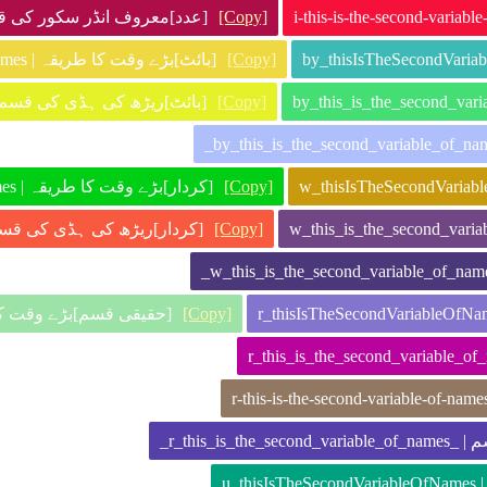
عدد]معروف انڈر | _i_this_is_the_second_variable_of_names_
[Copy]
[بائٹ]بڑے وقت کا طریقہ | by_ThisIsTheSecondVariableOfNames
[Copy]
بائٹ]ریڑھ کی ہڈی کی  | by-this-is-the-second-variable-of-names
[Copy]
[کردار]بڑے وقت کا طریقہ | w_ThisIsTheSecondVariableOfNames
[Copy]
کردار]ریڑھ کی ہڈی  | w-this-is-the-second-variable-of-names
[Copy]
حقیقی قسم | r_ThisIsTheSecondVariableOfNames
[Copy]
[ کی قسم
[ہ