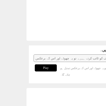
یں۔
Play
و یہ چھوٹے اور اس کے برعکس تبدیل ہو
جائے گا۔