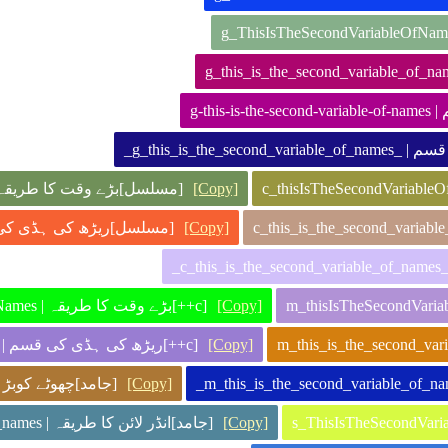
[قسم
[ سکور کی قسم
مسلسل]بڑے وقت کا طر | c_ThisIsTheSecondVariableOfNames
[Copy]
مسلسل]ریڑھ | c-this-is-the-second-variable-of-names
[Copy]
[
[c++]بڑے وقت کا طریقہ | m_ThisIsTheSecondVariableOfNames
[Copy]
[c++]ریڑھ کی ہڈی کی قسم | m-this-is-the-second-variable-of-names
[Copy]
جا | s_thisIsTheSecondVariableOfNames
[Copy]
[جامد]انڈر لائن کا طریقہ | s_this_is_the_second_variable_of_names
[Copy]