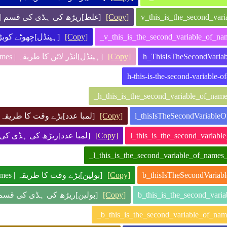
غلط]ریڑھ کی ہڈی کی قسم | v-this-is-the-second-variable-of-names
[Copy]
ہی | h_thisIsTheSecondVariableOfNames
[Copy]
[ہینڈل]انڈر لائن کا طریقہ | h_this_is_the_second_variable_of_names
[Copy]
لمبا عدد]بڑے وقت کا طری | l_ThisIsTheSecondVariableOfNames
[Copy]
لمبا عدد]ریڑھ | l-this-is-the-second-variable-of-names
[Copy]
[
[بولین]بڑے وقت کا طریقہ | b_ThisIsTheSecondVariableOfNames
[Copy]
بولین]ریڑھ کی ہڈی کی | b-this-is-the-second-variable-of-names
[Copy]