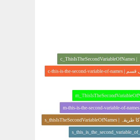
[یقہ
[ کی ہڈی کی قسم
[مد]چھوٹے کوبڑ کا طریقہ