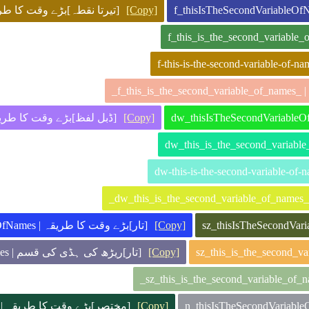
تیرتا نقطہ]بڑے وق | f_ThisIsTheSecondVariableOfNames
[Copy]
[ قسم
ڈبل لفظ]بڑے وقت  | dw_ThisIsTheSecondVariableOfNames
[Copy]
[م
[تار]بڑے وقت کا طریقہ | sz_ThisIsTheSecondVariableOfNames
[Copy]
[تار]ریڑھ کی ہڈی کی قسم | sz-this-is-the-second-variable-of-names
[Copy]
[مختصر]بڑے وقت کا طریقہ | n_ThisIsTheSecondVariableOfNames
[Copy]