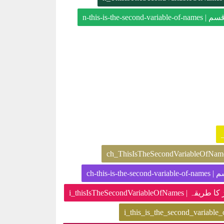
[ ہڈی کی قسم
[ کی قسم
[عدد]چھوٹے کوبڑ کا طریقہ 