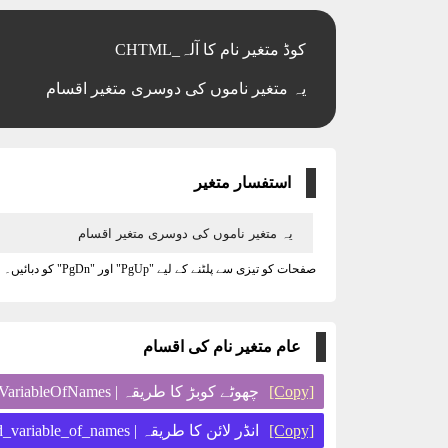
CHTML_کوڈ متغیر نام کا آلہ
یہ متغیر ناموں کی دوسری متغیر اقسام
استفسار متغیر
صفحات کو تیزی سے پلٹنے کے لیے "PgUp" اور "PgDn" کو دبائیں۔
عام متغیر نام کی اقسام
چھوٹے کوبڑ کا طریقہ | thisIsTheSecondVariableOfNames
[Copy]
انڈر لائن کا طریقہ | this_is_the_second_variable_of_names
[Copy]