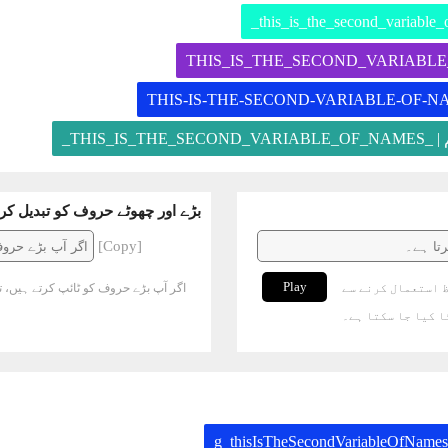
کی قسم
بڑے اور چھوٹے حروف کو تبدیل کر
[Copy]
Play
 استعمال کرنے سے
اگر آپ بڑے حروف کو ٹائپ کرتے ہیں، ت
 کیا جا سکتا ہے۔