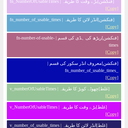
[فنکشن]بڑے وقت کا طریقہ | fn_NumberOfUsableTimes
[Copy]
[فنکشن]انڈر لائن کا طریقہ | fn_number_of_usable_times
[Copy]
[فنکشن]ریڑھ کی ہڈی کی قسم | fn-number-of-usable-
times
[Copy]
[فنکشن]معروف انڈر سکور کی قسم |
_fn_number_of_usable_times
[Copy]
[غلط]چھوٹے کوبڑ کا طریقہ | v_numberOfUsableTimes
[Copy]
[غلط]بڑے وقت کا طریقہ | v_NumberOfUsableTimes
[Copy]
[غلط]انڈر لائن کا طریقہ | v_number_of_usable_times