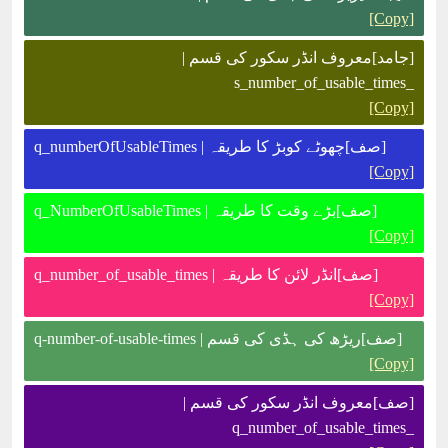
[Copy]
[جامد]معروف انڈر سکور کی قسم |
_s_number_of_usable_times
[Copy]
[صف]چھوٹے کوبڑ کا طریقہ | q_numberOfUsableTimes
[Copy]
[صف]بڑے وقت کا طریقہ | q_NumberOfUsableTimes
[Copy]
[صف]انڈر لائن کا طریقہ | q_number_of_usable_times
[Copy]
[صف]ریڑھ کی ہڈی کی قسم | q-number-of-usable-times
[Copy]
[صف]معروف انڈر سکور کی قسم |
_q_number_of_usable_times