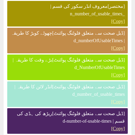
[مختصر]معروف انڈر سکور کی قسم |
_n_number_of_usable_times
[Copy]
[ڈبل صحت سے متعلق فلوٹنگ پوائنٹ]چھوٹے کوبڑ کا طریقہ
| d_numberOfUsableTimes
[Copy]
[ڈبل صحت سے متعلق فلوٹنگ پوائنٹ]بڑے وقت کا طریقہ |
d_NumberOfUsableTimes
[Copy]
[ڈبل صحت سے متعلق فلوٹنگ پوائنٹ]انڈر لائن کا طریقہ |
d_number_of_usable_times
[Copy]
[ڈبل صحت سے متعلق فلوٹنگ پوائنٹ]ریڑھ کی ہڈی کی
قسم | d-number-of-usable-times
[Copy]