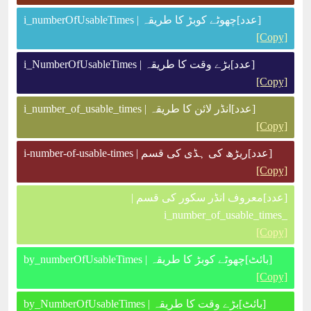
[عدد]چھوٹے کوبڑ کا طریقہ | i_numberOfUsableTimes
[Copy]
[عدد]بڑے وقت کا طریقہ | i_NumberOfUsableTimes
[Copy]
[عدد]انڈر لائن کا طریقہ | i_number_of_usable_times
[Copy]
[عدد]ریڑھ کی ہڈی کی قسم | i-number-of-usable-times
[Copy]
[عدد]معروف انڈر سکور کی قسم |
_i_number_of_usable_times
[Copy]
[بائٹ]چھوٹے کوبڑ کا طریقہ | by_numberOfUsableTimes
[Copy]
[بائٹ]بڑے وقت کا طریقہ | by_NumberOfUsableTimes