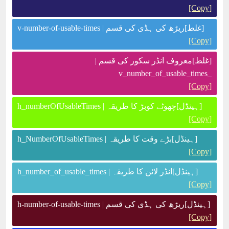
[Copy]
[غلط]ریڑھ کی ہڈی کی قسم | v-number-of-usable-times
[Copy]
[غلط]معروف انڈر سکور کی قسم |
_v_number_of_usable_times
[Copy]
[ہینڈل]چھوٹے کوبڑ کا طریقہ | h_numberOfUsableTimes
[Copy]
[ہینڈل]بڑے وقت کا طریقہ | h_NumberOfUsableTimes
[Copy]
[ہینڈل]انڈر لائن کا طریقہ | h_number_of_usable_times
[Copy]
[ہینڈل]ریڑھ کی ہڈی کی قسم | h-number-of-usable-times
[Copy]