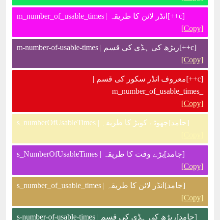
[c++]انڈر لائن کا طریقہ | m_number_of_usable_times
[Copy]
[c++]ریڑھ کی ہڈی کی قسم | m-number-of-usable-times
[Copy]
[c++]معروف انڈر سکور کی قسم |
_m_number_of_usable_times
[Copy]
[جامد]چھوٹے کوبڑ کا طریقہ | s_numberOfUsableTimes
[Copy]
[جامد]بڑے وقت کا طریقہ | s_NumberOfUsableTimes
[Copy]
[جامد]انڈر لائن کا طریقہ | s_number_of_usable_times
[Copy]
[جامد]ریڑھ کی ہڈی کی قسم | s-number-of-usable-times