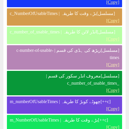
[Copy]
[مسلسل]بڑے وقت کا طریقہ | c_NumberOfUsableTimes
[Copy]
[مسلسل]انڈر لائن کا طریقہ | c_number_of_usable_times
[Copy]
[مسلسل]ریڑھ کی ہڈی کی قسم | c-number-of-usable-
times
[Copy]
[مسلسل]معروف انڈر سکور کی قسم |
_c_number_of_usable_times
[Copy]
[c++]چھوٹے کوبڑ کا طریقہ | m_numberOfUsableTimes
[Copy]
[c++]بڑے وقت کا طریقہ | m_NumberOfUsableTimes
[Copy]