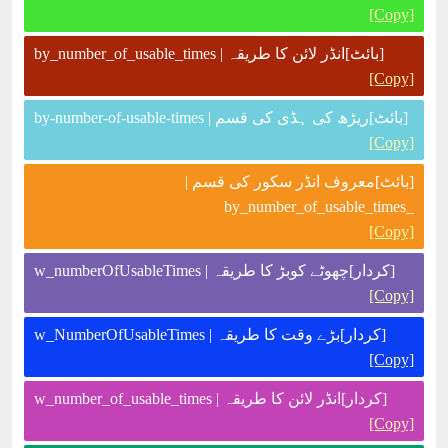
[Copy]
[بائٹ]انڈر لائن کا طریقہ | by_number_of_usable_times
[Copy]
[بائٹ]ریڑھ کی ہڈی کی قسم | by-number-of-usable-times
[Copy]
[بائٹ]معروف انڈر سکور کی قسم |
_by_number_of_usable_times
[Copy]
[کردار]چھوٹے کوبڑ کا طریقہ | w_numberOfUsableTimes
[Copy]
[کردار]بڑے وقت کا طریقہ | w_NumberOfUsableTimes
[Copy]
[کردار]انڈر لائن کا طریقہ | w_number_of_usable_times
[Copy]