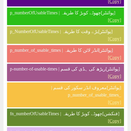
[Copy]
[پوائنٹر]چھوٹے کوبڑ کا طریقہ | p_numberOfUsableTimes
[Copy]
[پوائنٹر]بڑے وقت کا طریقہ | p_NumberOfUsableTimes
[Copy]
[پوائنٹر]انڈر لائن کا طریقہ | p_number_of_usable_times
[Copy]
[پوائنٹر]ریڑھ کی ہڈی کی قسم | p-number-of-usable-times
[Copy]
[پوائنٹر]معروف انڈر سکور کی قسم |
_p_number_of_usable_times
[Copy]
[فنکشن]چھوٹے کوبڑ کا طریقہ | fn_numberOfUsableTimes
[Copy]