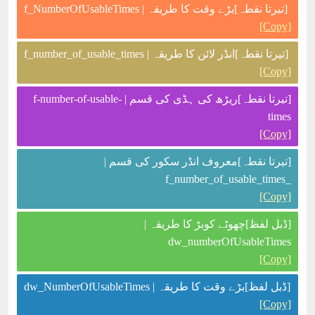
[تیرتا نقطہ]بڑے وقت کا طریقہ | f_NumberOfUsableTimes
[Copy]
[تیرتا نقطہ]انڈر لائن کا طریقہ | f_number_of_usable_times
[Copy]
[تیرتا نقطہ]ریڑھ کی ہڈی کی قسم | f-number-of-usable-
times
[Copy]
[تیرتا نقطہ]معروف انڈر سکور کی قسم |
_f_number_of_usable_times
[Copy]
[ڈبل لفظ]چھوٹے کوبڑ کا طریقہ |
dw_numberOfUsableTimes
[Copy]
[ڈبل لفظ]بڑے وقت کا طریقہ | dw_NumberOfUsableTimes
[Copy]