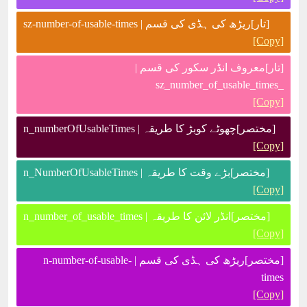
[تار]ریڑھ کی ہڈی کی قسم | sz-number-of-usable-times
[Copy]
[تار]معروف انڈر سکور کی قسم |
_sz_number_of_usable_times
[Copy]
[مختصر]چھوٹے کوبڑ کا طریقہ | n_numberOfUsableTimes
[Copy]
[مختصر]بڑے وقت کا طریقہ | n_NumberOfUsableTimes
[Copy]
[مختصر]انڈر لائن کا طریقہ | n_number_of_usable_times
[Copy]
[مختصر]ریڑھ کی ہڈی کی قسم | n-number-of-usable-
times
[Copy]