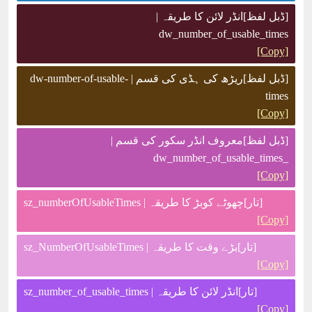
[ڈبل لفظ]انڈر لائن کا طریقہ |
dw_number_of_usable_times
[Copy]
[ڈبل لفظ]ریڑھ کی ہڈی کی قسم | dw-number-of-usable-
times
[Copy]
[ڈبل لفظ]معروف انڈر سکور کی قسم |
_dw_number_of_usable_times
[Copy]
[تار]چھوٹے کوبڑ کا طریقہ | sz_numberOfUsableTimes
[Copy]
[تار]بڑے وقت کا طریقہ | sz_NumberOfUsableTimes
[Copy]
[تار]انڈر لائن کا طریقہ | sz_number_of_usable_times
[Copy]