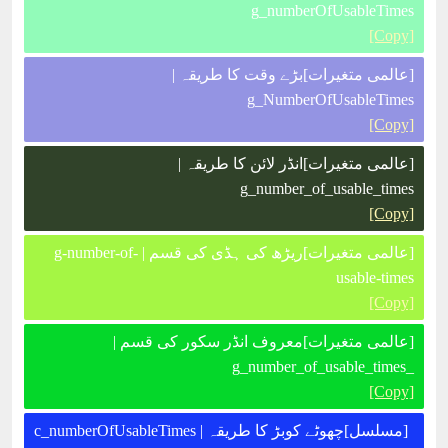
g_numberOfUsableTimes
[Copy]
[عالمی متغیرات]بڑے وقت کا طریقہ |
g_NumberOfUsableTimes
[Copy]
[عالمی متغیرات]انڈر لائن کا طریقہ |
g_number_of_usable_times
[Copy]
[عالمی متغیرات]ریڑھ کی ہڈی کی قسم | g-number-of-
usable-times
[Copy]
[عالمی متغیرات]معروف انڈر سکور کی قسم |
_g_number_of_usable_times
[Copy]
[مسلسل]چھوٹے کوبڑ کا طریقہ | c_numberOfUsableTimes