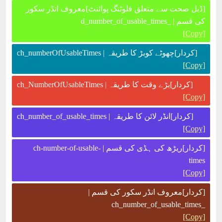
[ڈبل صحت سے متعلق فلوٹنگ پوائنٹ]معروف انڈر سکور
کی قسم | _d_number_of_usable_times
[Copy]
[کردار]چھوٹے کوبڑ کا طریقہ | ch_numberOfUsableTimes
[Copy]
[کردار]بڑے وقت کا طریقہ | ch_NumberOfUsableTimes
[Copy]
[کردار]انڈر لائن کا طریقہ | ch_number_of_usable_times
[Copy]
[کردار]ریڑھ کی ہڈی کی قسم | ch-number-of-usable-
times
[Copy]
[کردار]معروف انڈر سکور کی قسم |
_ch_number_of_usable_times
[Copy]