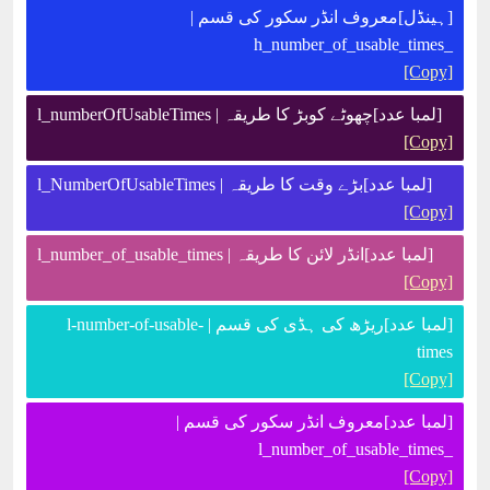
[ہینڈل]معروف انڈر سکور کی قسم |
_h_number_of_usable_times
[Copy]
[لمبا عدد]چھوٹے کوبڑ کا طریقہ | l_numberOfUsableTimes
[Copy]
[لمبا عدد]بڑے وقت کا طریقہ | l_NumberOfUsableTimes
[Copy]
[لمبا عدد]انڈر لائن کا طریقہ | l_number_of_usable_times
[Copy]
[لمبا عدد]ریڑھ کی ہڈی کی قسم | l-number-of-usable-
times
[Copy]
[لمبا عدد]معروف انڈر سکور کی قسم |
_l_number_of_usable_times
[Copy]