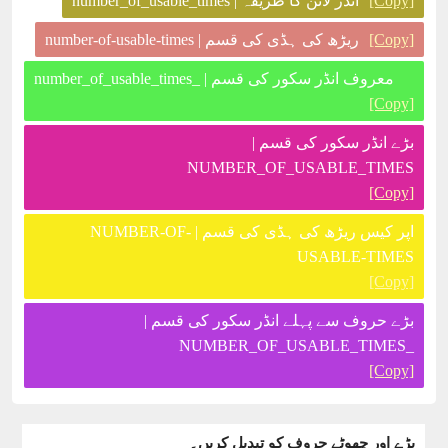
انڈر لائن کا طریقہ | number_of_usable_times
[Copy]
ریڑھ کی ہڈی کی قسم | number-of-usable-times
[Copy]
معروف انڈر سکور کی قسم | _number_of_usable_times
[Copy]
بڑے انڈر سکور کی قسم |
NUMBER_OF_USABLE_TIMES
[Copy]
اپر کیس ریڑھ کی ہڈی کی قسم | NUMBER-OF-
USABLE-TIMES
[Copy]
بڑے حروف سے پہلے انڈر سکور کی قسم |
_NUMBER_OF_USABLE_TIMES
[Copy]
بڑے اور چھوٹے حروف کو تبدیل کریں۔