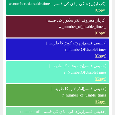
[کردار]ریڑھ کی ہڈی کی قسم | w-number-of-usable-times
[Copy]
[کردار]معروف انڈر سکور کی قسم |
_w_number_of_usable_times
[Copy]
[حقیقی قسم]چھوٹے کوبڑ کا طریقہ |
r_numberOfUsableTimes
[Copy]
[حقیقی قسم]بڑے وقت کا طریقہ |
r_NumberOfUsableTimes
[Copy]
[حقیقی قسم]انڈر لائن کا طریقہ |
r_number_of_usable_times
[Copy]
[حقیقی قسم]ریڑھ کی ہڈی کی قسم | r-number-of-