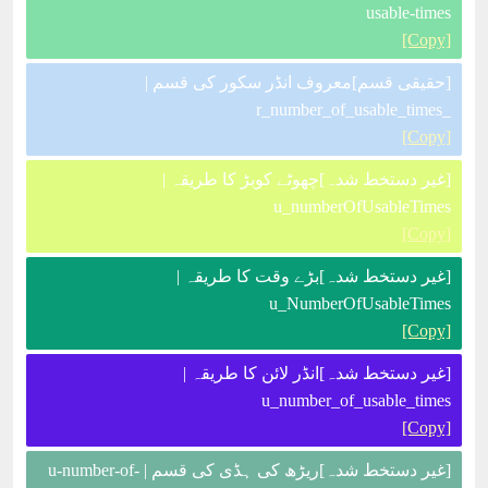
usable-times
[Copy]
[حقیقی قسم]معروف انڈر سکور کی قسم |
_r_number_of_usable_times
[Copy]
[غیر دستخط شدہ]چھوٹے کوبڑ کا طریقہ |
u_numberOfUsableTimes
[Copy]
[غیر دستخط شدہ]بڑے وقت کا طریقہ |
u_NumberOfUsableTimes
[Copy]
[غیر دستخط شدہ]انڈر لائن کا طریقہ |
u_number_of_usable_times
[Copy]
[غیر دستخط شدہ]ریڑھ کی ہڈی کی قسم | u-number-of-