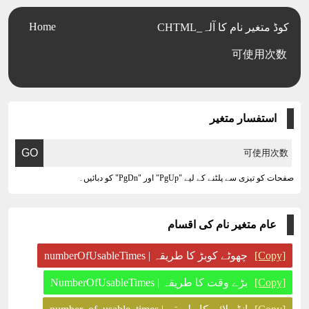
Home
CHTML_کوڈ متغیر نام کا آلہ
可使用次数
استفسار متغیر
صفحات کو تیزی سے پلٹنے کے لیے "PgUp" اور "PgDn" کو دبائیں۔
عام متغیر نام کی اقسام
چھوٹے کوبڑ کا طریقہ | numberOfUsableTimes
[Copy]
بڑے وقت کا طریقہ | NumberOfUsableTimes
[Copy]