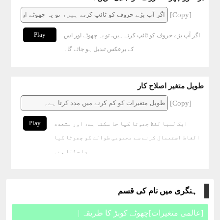
[Copy]
Play
اگر آپ بڑے حروف کو ٹائپ کرتے ہیں، تو یہ چھوٹے اور اس
کے برعکس تبدیل ہو جائے گا۔
طویل متغیر اصلاح کار
[Copy]
Play
ایک لمبا لفظ چھوٹا کیا جا سکتا ہے، اور متعدد
الفاظ استعمال کرنے سے مجموعی طوالت کو چھوٹا کیا
جا سکتا ہے۔
ہنگری میں نام کی قسم
[عالمی متغیرات]چھوٹے کوبڑ کا طریقہ |