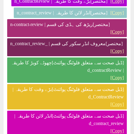
[Copy]
[مختصر]بڑے وقت کا طریقہ | n_ContractReview
[Copy]
[مختصر]انڈر لائن کا طریقہ | n_contract_review
[مختصر]ریڑھ کی ہڈی کی قسم | n-contract-review
[Copy]
[مختصر]معروف انڈر سکور کی قسم | _n_contract_review
[Copy]
[ڈبل صحت سے متعلق فلوٹنگ پوائنٹ]چھوٹے کوبڑ کا طریقہ
| d_contractReview
[Copy]
[ڈبل صحت سے متعلق فلوٹنگ پوائنٹ]بڑے وقت کا طریقہ |
d_ContractReview
[Copy]
[ڈبل صحت سے متعلق فلوٹنگ پوائنٹ]انڈر لائن کا طریقہ |
d_contract_review
[Copy]