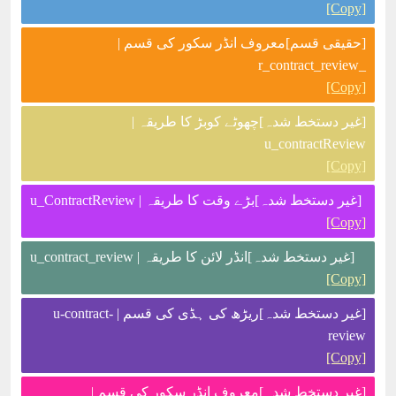
[Copy]
[حقیقی قسم]معروف انڈر سکور کی قسم |
_r_contract_review
[Copy]
[غیر دستخط شدہ]چھوٹے کوبڑ کا طریقہ |
u_contractReview
[Copy]
[غیر دستخط شدہ]بڑے وقت کا طریقہ | u_ContractReview
[Copy]
[غیر دستخط شدہ]انڈر لائن کا طریقہ | u_contract_review
[Copy]
[غیر دستخط شدہ]ریڑھ کی ہڈی کی قسم | u-contract-
review
[Copy]
[غیر دستخط شدہ]معروف انڈر سکور کی قسم |