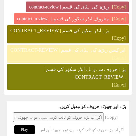
[Copy]
ریڑھ کی ہڈی کی قسم | contract-review
[Copy]
معروف انڈر سکور کی قسم | _contract_review
بڑے انڈر سکور کی قسم | CONTRACT_REVIEW
[Copy]
اپر کیس ریڑھ کی ہڈی کی قسم | CONTRACT-REVIEW
[Copy]
بڑے حروف سے پہلے انڈر سکور کی قسم |
_CONTRACT_REVIEW
[Copy]
بڑے اور چھوٹے حروف کو تبدیل کریں۔
[Copy]
Play
اگر آپ بڑے حروف کو ٹائپ کرتے ہیں، تو یہ چھوٹے اور اس