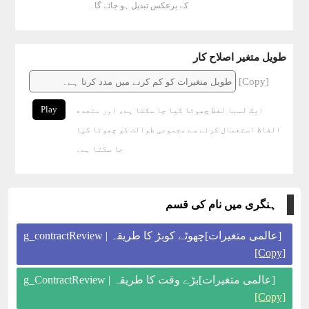
کے برعکس تبدیل ہو جائے گا۔
طویل متغیر اصلاح کار
[Copy]
Play
ایک لمبا لفظ چھوٹا کیا جا سکتا ہے، اور متعدد
الفاظ استعمال کرنے سے مجموعی طوالت کو چھوٹا کیا
جا سکتا ہے۔
ہنگری میں نام کی قسم
[عالمی متغیرات]چھوٹے کوبڑ کا طریقہ | g_contractReview
[Copy]
[عالمی متغیرات]بڑے وقت کا طریقہ | g_ContractReview
[Copy]