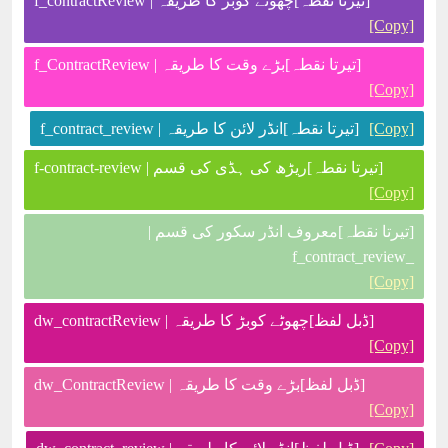
[تیرتا نقطہ]چھوٹے کوبڑ کا طریقہ | f_contractReview
[Copy]
[تیرتا نقطہ]بڑے وقت کا طریقہ | f_ContractReview
[Copy]
[Copy]
[تیرتا نقطہ]انڈر لائن کا طریقہ | f_contract_review
[تیرتا نقطہ]ریڑھ کی ہڈی کی قسم | f-contract-review
[Copy]
[تیرتا نقطہ]معروف انڈر سکور کی قسم |
_f_contract_review
[Copy]
[ڈبل لفظ]چھوٹے کوبڑ کا طریقہ | dw_contractReview
[Copy]
[ڈبل لفظ]بڑے وقت کا طریقہ | dw_ContractReview
[Copy]