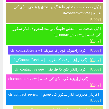
[ڈبل صحت سے متعلق فلوٹنگ پوائنٹ]ریڑھ کی ہڈی کی
قسم | d-contract-review
[Copy]
[ڈبل صحت سے متعلق فلوٹنگ پوائنٹ]معروف انڈر سکور
کی قسم | _d_contract_review
[Copy]
[Copy]
[کردار]چھوٹے کوبڑ کا طریقہ | ch_contractReview
[Copy]
[کردار]بڑے وقت کا طریقہ | ch_ContractReview
[Copy]
[کردار]انڈر لائن کا طریقہ | ch_contract_review
[کردار]ریڑھ کی ہڈی کی قسم | ch-contract-review
[Copy]
[کردار]معروف انڈر سکور کی قسم | _ch_contract_review
[Copy]