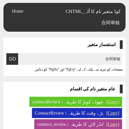
Home
CHTML_کوڈ متغیر نام کا آلہ
合同审核
استفسار متغیر
صفحات کو تیزی سے پلٹنے کے لیے "PgUp" اور "PgDn" کو دبائیں۔
عام متغیر نام کی اقسام
[Copy]
چھوٹے کوبڑ کا طریقہ | contractReview
[Copy]
بڑے وقت کا طریقہ | ContractReview
[Copy]
انڈر لائن کا طریقہ | contract_review