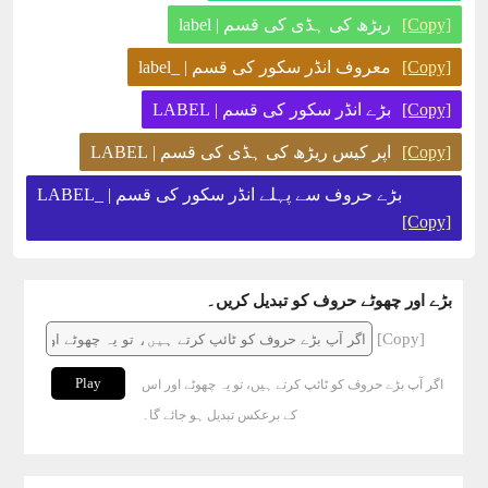
[Copy]
ریڑھ کی ہڈی کی قسم | label
[Copy]
معروف انڈر سکور کی قسم | _label
[Copy]
بڑے انڈر سکور کی قسم | LABEL
[Copy]
اپر کیس ریڑھ کی ہڈی کی قسم | LABEL
بڑے حروف سے پہلے انڈر سکور کی قسم | _LABEL
[Copy]
بڑے اور چھوٹے حروف کو تبدیل کریں۔
[Copy]
Play
اگر آپ بڑے حروف کو ٹائپ کرتے ہیں، تو یہ چھوٹے اور اس
کے برعکس تبدیل ہو جائے گا۔