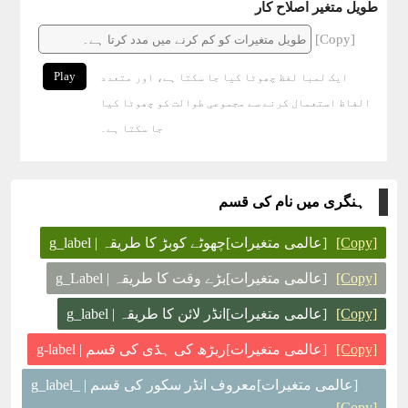
طویل متغیر اصلاح کار
[Copy]
Play
ایک لمبا لفظ چھوٹا کیا جا سکتا ہے، اور متعدد
الفاظ استعمال کرنے سے مجموعی طوالت کو چھوٹا کیا
جا سکتا ہے۔
ہنگری میں نام کی قسم
[Copy]
[عالمی متغیرات]چھوٹے کوبڑ کا طریقہ | g_label
[Copy]
[عالمی متغیرات]بڑے وقت کا طریقہ | g_Label
[Copy]
[عالمی متغیرات]انڈر لائن کا طریقہ | g_label
[Copy]
[عالمی متغیرات]ریڑھ کی ہڈی کی قسم | g-label
[عالمی متغیرات]معروف انڈر سکور کی قسم | _g_label
[Copy]