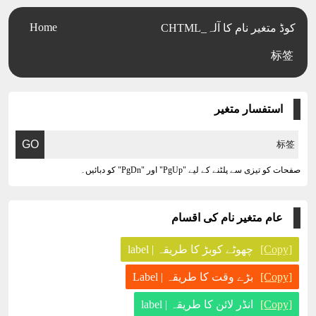
Home
CHTML_کوڈ متغیر نام کا آلہ
标签
استفسار متغیر
صفحات کو تیزی سے پلٹنے کے لیے "PgUp" اور "PgDn" کو دبائیں۔
عام متغیر نام کی اقسام
[Copy]
چھوٹے کوبڑ کا طریقہ | label
[Copy]
بڑے وقت کا طریقہ | Label
[Copy]
انڈر لائن کا طریقہ | label