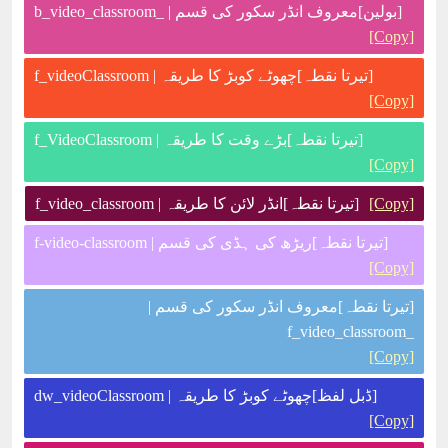
[بولین]معروف انڈر سکور کی قسم | _b_video_classroom
[Copy]
[تیرتا نقطہ]چھوٹے کوبڑ کا طریقہ | f_videoClassroom
[Copy]
[تیرتا نقطہ]بڑے وقت کا طریقہ | f_VideoClassroom
[Copy]
[Copy]
[تیرتا نقطہ]انڈر لائن کا طریقہ | f_video_classroom
[تیرتا نقطہ]ریڑھ کی ہڈی کی قسم | f-video-classroom
[Copy]
[تیرتا نقطہ]معروف انڈر سکور کی قسم |
_f_video_classroom
[Copy]
[ڈبل لفظ]چھوٹے کوبڑ کا طریقہ | dw_videoClassroom
[Copy]