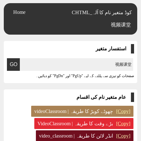
Home
CHTML_کوڈ متغیر نام کا آلہ
视频课堂
استفسار متغیر
صفحات کو تیزی سے پلٹنے کے لیے "PgUp" اور "PgDn" کو دبائیں۔
عام متغیر نام کی اقسام
[Copy]
چھوٹے کوبڑ کا طریقہ | videoClassroom
[Copy]
بڑے وقت کا طریقہ | VideoClassroom
[Copy]
انڈر لائن کا طریقہ | video_classroom