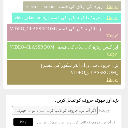
[Copy]
ریڑھ کی ہڈی کی قسم | video-classroom
[Copy]
معروف انڈر سکور کی قسم | _video_classroom
بڑے انڈر سکور کی قسم | VIDEO_CLASSROOM
[Copy]
اپر کیس ریڑھ کی ہڈی کی قسم | VIDEO-CLASSROOM
[Copy]
بڑے حروف سے پہلے انڈر سکور کی قسم |
_VIDEO_CLASSROOM
[Copy]
بڑے اور چھوٹے حروف کو تبدیل کریں۔
[Copy]
Play
اگر آپ بڑے حروف کو ٹائپ کرتے ہیں، تو یہ چھوٹے اور اس