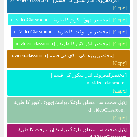
[تار]معروف انڈر سکور کی قسم | _sz_video_classroom
[Copy]
[Copy]
[مختصر]چھوٹے کوبڑ کا طریقہ | n_videoClassroom
[Copy]
[مختصر]بڑے وقت کا طریقہ | n_VideoClassroom
[Copy]
[مختصر]انڈر لائن کا طریقہ | n_video_classroom
[مختصر]ریڑھ کی ہڈی کی قسم | n-video-classroom
[Copy]
[مختصر]معروف انڈر سکور کی قسم |
_n_video_classroom
[Copy]
[ڈبل صحت سے متعلق فلوٹنگ پوائنٹ]چھوٹے کوبڑ کا طریقہ
| d_videoClassroom
[Copy]
[ڈبل صحت سے متعلق فلوٹنگ پوائنٹ]بڑے وقت کا طریقہ |