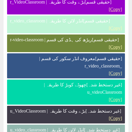
[حقیقی قسم]بڑے وقت کا طریقہ | r_VideoClassroom
[Copy]
[حقیقی قسم]انڈر لائن کا طریقہ | r_video_classroom
[Copy]
[حقیقی قسم]ریڑھ کی ہڈی کی قسم | r-video-classroom
[Copy]
[حقیقی قسم]معروف انڈر سکور کی قسم |
_r_video_classroom
[Copy]
[غیر دستخط شدہ]چھوٹے کوبڑ کا طریقہ |
u_videoClassroom
[Copy]
[غیر دستخط شدہ]بڑے وقت کا طریقہ | u_VideoClassroom
[Copy]
[غیر دستخط شدہ]انڈر لائن کا طریقہ | u_video_classroom