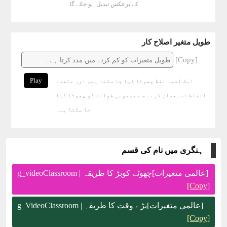
کے برعکس تبدیل ہو جائے گا۔
طویل متغیر اصلاح کار
[Copy]
Play
ایک لمبا لفظ چھوٹا کیا جا سکتا ہے، اور متعدد
الفاظ استعمال کرنے سے مجموعی طوالت کو چھوٹا کیا
جا سکتا ہے۔
ہنگری میں نام کی قسم
[عالمی متغیرات]چھوٹے کوبڑ کا طریقہ | g_videoClassroom
[Copy]
[عالمی متغیرات]بڑے وقت کا طریقہ | g_VideoClassroom
[Copy]