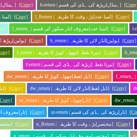
[Copy
[ہینڈل]ریڑھ کی ہڈی کی قسم | h-return
[Copy]
[ہینڈل]مع
[Copy]
[لمبا عدد]بڑے وقت کا طریقہ | l_Return
[Copy]
[لمبا عد
[Copy]
[لمبا عدد]معروف انڈر سکور کی قسم | _l_return
py]
[Copy]
[بولین]انڈر لائن کا طریقہ | b_return
[Copy]
[بولین]ریڑھ کی 
[Copy]
[تیرتا نقطہ]چھوٹے کوبڑ کا طریقہ | f_return
Copy]
[Copy]
[تیرتا نقطہ]ریڑھ کی ہڈی کی قسم | f-return
f_r
[Copy]
[ڈبل لفظ]چھوٹے کوبڑ کا طریقہ | dw_return
[Copy]
[ڈبل لفظ]انڈر لائن کا طریقہ | dw_return
[Copy]
[ڈبل
d
[Copy]
[تار]چھوٹے کوبڑ کا طریقہ | sz_return
[Copy]
[Co
[تار]ریڑھ کی ہڈی کی قسم | sz-return
[Copy]
[تار]معروف انڈر 
[Copy]
[مختصر]بڑے وقت کا طریقہ | n_Return
[Copy]
[مختصر]ا
[Copy]
[مختصر]معروف انڈر سکور کی قسم | _n_return