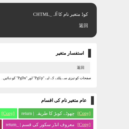
CHTML_کوڈ متغیر نام کا آلہ
返回
استفسار متغیر
صفحات کو تیزی سے پلٹنے کے لیے "PgUp" اور "PgDn" کو دبائیں۔
عام متغیر نام کی اقسام
[Copy]
چھوٹے کوبڑ کا طریقہ | return
[Copy]
[Copy]
معروف انڈر سکور کی قسم | _return