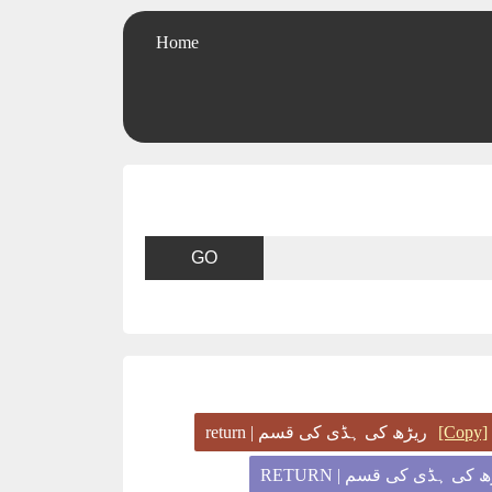
Home
[Copy]
ریڑھ کی ہڈی کی قسم | return
کی ہڈی کی قسم | RETURN