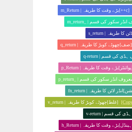
[c++]بڑے وقت کا طریقہ | m_Return
کا طریقہ | s_return
[صف]چھوٹے کوبڑ کا طریقہ | q_return
 کی قسم | q-return
پوائنٹر]بڑے وقت کا طریقہ | p_Return
عروف انڈر سکور کی قسم | _p_return
]انڈر لائن کا طریقہ | fn_return
[Cop
[غلط]چھوٹے کوبڑ کا طریقہ | v_return
کی قسم | v-return
ہینڈل]بڑے وقت کا طریقہ | h_Return