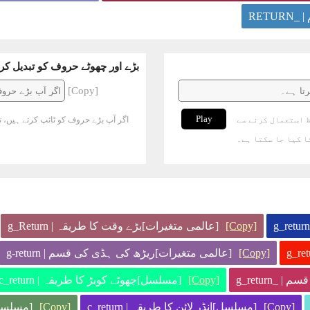
RET
بڑے اور چھوٹے حروف کو تبدیل کر
[Copy]
Play
 استعمال کرنے سے
اگر آپ بڑے حروف کو ٹائپ کرتے ہیں، ت
 کیا جا سکتا ہے۔
[Copy]
[عالمی متغیرات]بڑے وقت کا طریقہ | g_Return
[Copy]
[عالمی متغیرات]ریڑھ کی ہڈی کی قسم | g-return
g_return
[Copy]
[مسلسل]چھوٹے کوبڑ کا طریقہ | c_return
[Copy]
[مسلسل]انڈر لائن کا طریقہ | c_return
[Copy]
[مسلسل]ر