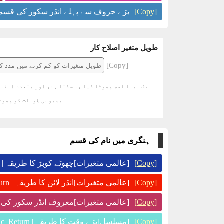
[Copy]
بڑے حروف سے پہلے انڈر سکور کی قسم | _URN
طویل متغیر اصلاح کار
[Copy]
ایک لمبا لفظ چھوٹا کیا جا سکتا ہے، اور متعدد الفاظ
مجموعی طوالت کو چھوٹا
ہنگری میں نام کی قسم
[Copy]
[عالمی متغیرات]چھوٹے کوبڑ کا طریقہ | g_return
[Copy]
[عالمی متغیرات]انڈر لائن کا طریقہ | g_return
[Copy]
[عالمی متغیرات]معروف انڈر سکور کی قسم | _
[Copy]
[مسلسل]بڑے وقت کا طریقہ | c_Return