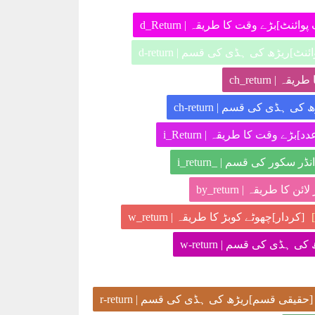
ٹ]بڑے وقت کا طریقہ | d_Return
]ریڑھ کی ہڈی کی قسم | d-return
 | ch_return
کی ہڈی کی قسم | ch-return
دد]بڑے وقت کا طریقہ | i_Return
 سکور کی قسم | _i_return
ئن کا طریقہ | by_return
[کردار]چھوٹے کوبڑ کا طریقہ | w_return
ی ہڈی کی قسم | w-return
[حقیقی قسم]ریڑھ کی ہڈی کی قسم | r-return