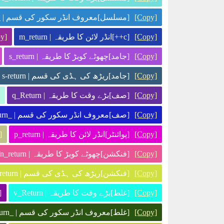
[Copy]
[مسلسل]معروف انڈر سکور کی قسم | __return
[Copy]
[c++]انڈر لائن کا طریقہ | m_return
y]
[Copy]
[جامد]چھوٹے کوبڑ کا طریقہ | s_return
[Copy]
[جامد]ریڑھ کی ہڈی کی قسم | s-return
[Copy]
[صف]بڑے وقت کا طریقہ | q_Return
[Copy]
[صف]معروف انڈر سکور کی قسم | _q_return
[Copy]
[پوائنٹر]انڈر لائن کا طریقہ | p_return
]
[Copy]
[فنکشن]چھوٹے کوبڑ کا طریقہ | fn_return
[Copy]
[فنکشن]ریڑھ کی ہڈی کی قسم | fn-return
[Copy]
[غلط]بڑے وقت کا طریقہ | v_Return
]
[Copy]
[غلط]معروف انڈر سکور کی قسم | _v_return