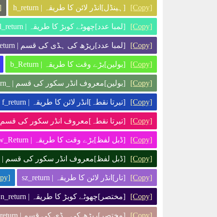
[Copy]
[ہینڈل]انڈر لائن کا طریقہ | h_return
]
[Copy]
[لمبا عدد]چھوٹے کوبڑ کا طریقہ | l_return
[Copy]
[لمبا عدد]ریڑھ کی ہڈی کی قسم | l-return
[Copy]
[بولین]بڑے وقت کا طریقہ | b_Return
[Copy]
[بولین]معروف انڈر سکور کی قسم | _b_return
[Copy]
[تیرتا نقطہ]انڈر لائن کا طریقہ | f_return
[Copy]
[تیرتا نقطہ]معروف انڈر سکور کی قسم | _eturn
[Copy]
[ڈبل لفظ]بڑے وقت کا طریقہ | dw_Return
[Copy]
[ڈبل لفظ]معروف انڈر سکور کی قسم | _w_return
[Copy]
[تار]انڈر لائن کا طریقہ | sz_return
py]
[Copy]
[مختصر]چھوٹے کوبڑ کا طریقہ | n_return
[Copy]
[مختصر]ریڑھ کی ہڈی کی قسم | n-return