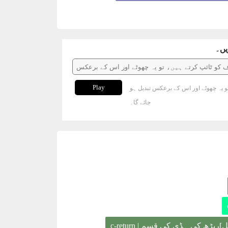
یں۔
Play
و یہ چھوٹے اور اس کے برعکس تبدیل ہو
جائے گا۔
یڑھ کی ہڈی کی قسم | c-return