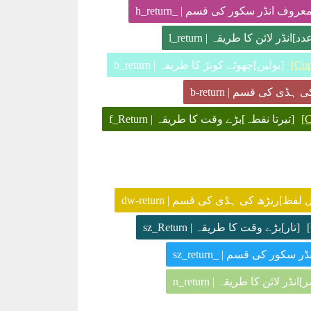
روف انڈر سکور کی قسم | _h_return
د]انڈر لائن کا طریقہ | l_return
[Co
[بولین]چھوٹے کوبڑ کا طریقہ | b_return
ہڈی کی قسم | b-return
[
[تیرتا نقطہ]بڑے وقت کا طریقہ | f_Return
 لفظ]ریڑھ کی ہڈی کی قسم | dw-return
[تار]بڑے وقت کا طریقہ | sz_Return
سکور کی قسم | _sz_return
نڈر لائن کا طریقہ | n_return