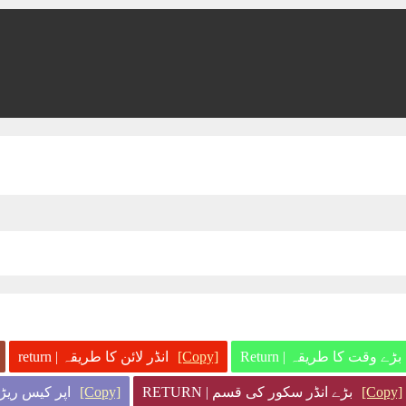
بڑے وقت کا طریقہ | Return
[Copy]
انڈر لائن کا طریقہ | return
[Copy]
بڑے انڈر سکور کی قسم | RETURN
[Copy]
اپر کیس ریڑھ 